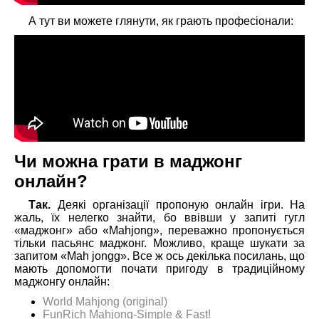
А тут ви можете глянути, як грають професіонали:
Чи можна грати в маджонг
онлайн?
Так.
Деякі організації пропоную онлайн ігри. На
жаль, їх нелегко знайти, бо ввівши у запиті гугл
«маджонг» або «Mahjong», переважно пропонується
тільки пасьянс маджонг. Можливо, краще шукати за
запитом «Mah jongg». Все ж ось декілька посилань, що
мають допомогти почати пригоду в традиційному
маджонгу онлайн:
World Mahjong (original)
FunRich Mahjong-Simple & Fast!