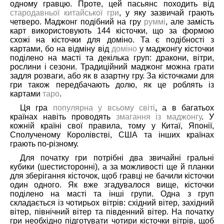
одному гравцю. Проте, цей пасьянс походить від
стародавньої китайської гри
, у яку зазвичай грають
четверо. Маджонг подібний на гру
руммі
, але замість
карт використовують 144 кісточки, що за формою
схожі на кісточки для доміно. Та є подібності з
картами, бо на відміну від
доміно
у маджонгу кісточки
поділено на масті та декілька груп: дракони, вітри,
рослини і сезони. Традиційний маджонг можна грати
задля розваги, або як в азартну гру. За кісточками для
гри також передбачають долю, як це роблять із
картами
таро
.
Ця гра
популярна у всьому світі
, а в багатьох
країнах навіть проводять
змагання із маджонгу
. У
кожній країні свої правила, тому у Китаї, Японії,
Сполученому Королівстві, США та інших країнах
грають по-різному.
Для початку гри потрібні два звичайні гральні
кубики (шестисторонні), а за можливості ще й планки
для зберігання кісточок, щоб гравці не бачили кісточки
один одного. Як вже згадувалося вище, кісточки
поділено на масті та інші групи. Одна з груп
складається із чотирьох вітрів: східний вітер, західний
вітер, північний вітер та південний вітер. На початку
гри необхідно підготувати чотири кісточки вітрів, щоб