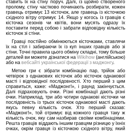
ставить їх на стіну поруч. Далі, із щойно створеного
пролому, стіну частково починають розбирати, кожен
гравець отримує 13 кісточок, але гравець із кісточкою
східного вітру отримує 14. Якщо у когось із гравців є
кісточка сезонів чи квітів, вони мусять одразу їх
поставити перед собою і забрати відповідну кількість
кісточок зі стіни.
Гравці постійно обмінюються кісточками, ставлячи
їх на стіл і забираючи їх із куп інших гравців або зі
стіни. Точні правила цього обміну складні, тому більше
деталей ви можете дізнатися на
Wikihow
(англійською)
або на
вебсайті української федерації з маджонгу
.
Метою гри є зібрати комбінацію пар, трійок або
четвірок з однакових кісточок або кісточок однакової
масті і відповідної послідовності. Хто перший з цим
справиться, каже: «Маджонг!», і раунд закінчується.
Далі підраховують очки. Різні комбінації дають різні
очки. Наприклад, три або чотири однакові кісточки чи
послідовність із трьох кісточок однакової масті дають
якусь певну кількість очок. Хто перший сказав:
«Маджонг!», той отримує від кожного гравця таку ж
кількість очок, яку сам назбирав своїми комбінаціями.
Решта гравців віддають іншим гравцям різницю у їхніх
очках, окрім гравця із кісточкою східного вітру, який