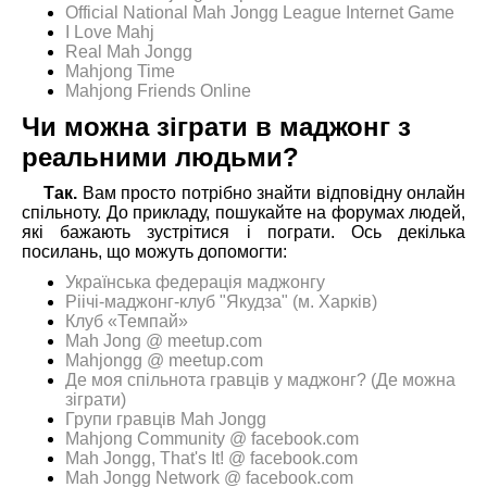
Official National Mah Jongg League Internet Game
I Love Mahj
Real Mah Jongg
Mahjong Time
Mahjong Friends Online
Чи можна зіграти в маджонг з
реальними людьми?
Так.
Вам просто потрібно знайти відповідну онлайн
спільноту. До прикладу, пошукайте на форумах людей,
які бажають зустрітися і пограти. Ось декілька
посилань, що можуть допомогти:
Українська федерація маджонгу
Ріічі-маджонг-клуб "Якудза" (м. Харків)
Клуб «Темпай»
Mah Jong @ meetup.com
Mahjongg @ meetup.com
Де моя спільнота гравців у маджонг? (Де можна
зіграти)
Групи гравців Mah Jongg
Mahjong Community @ facebook.com
Mah Jongg, That's It! @ facebook.com
Mah Jongg Network @ facebook.com