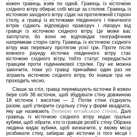
кожен гравець взяв по одній. Гравець із кісточкою
східного вітру обирає собі місце за столом. Гравець із
кісточкою західного вітру сідає на протилежній стороні
столу, а гравці із кісточками південного і північного
вітрів сідають відповідно праворуч і ліворуч від
гравця із кісточкою східного вітру. Це може вас
заплутати, бо воно не відповідає географічним
напрямкам сторін світу. Гравець із кісточкою східного
вітру має перевагу протягом усієї гри. Проте після
кожного раунду кісточка південного вітру стає
кісточкою східного вітру, тобто статус передається
гравцям проти годинникової стрілки. Гру не можна
закінчити, поки усі гравці принаймні один раз не
зіграють кісточкою східного вітру, бо інакше гра не
проходить чесно.
Сівши за стіл, гравці перемішують кісточки й кожен
бере собі 36 кісточок, щоб збудувати стіну довжиною
18 кісточок і висотою — 2. Потім стіни з'єднують
разом, щоб утворити суцільну стіну у формі квадрата,
яку ще називають
Великою китайською стіною
. Далі
гравець із кісточкою східного вітру кидає гральні
кубики, щоб обрати, хто із гравців розіб'є стіну. Обрана
людина кидає кубики, щоб визначити, у якому місці
розбивати стіну, забирає дві кісточки із того місця і